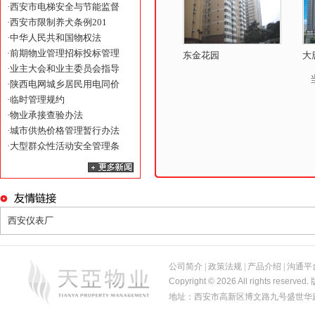
·
西安市电梯安全与节能监督
·
西安市限制养犬条例201
·
中华人民共和国物权法
·
前期物业管理招标投标管理
东金花园
大
·
业主大会和业主委员会指导
·
陕西电网城乡居民用电同价
·
临时管理规约
·
物业承接查验办法
·
城市供热价格管理暂行办法
·
大型群众性活动安全管理条
西安仪表厂
公司简介
|
政策法规
|
产品介绍
|
沟通平
Copyright © 2026 All rights reserved.
地址：西安市高新区博文路九号盛世华