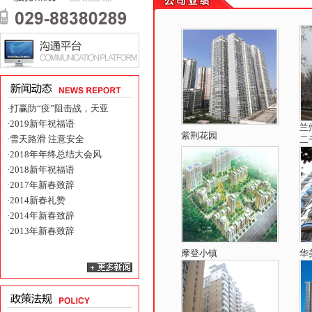
·
打赢防“疫”阻击战，天亚
·
2019新年祝福语
兰
紫荆花园
·
雪天路滑 注意安全
二
·
2018年年终总结大会风
·
2018新年祝福语
·
2017年新春致辞
·
2014新春礼赞
·
2014年新春致辞
·
2013年新春致辞
摩登小镇
华